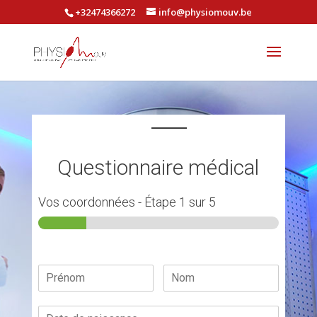
+32474366272
info@physiomouv.be
Questionnaire médical
Vos coordonnées
-
Étape
1
sur 5